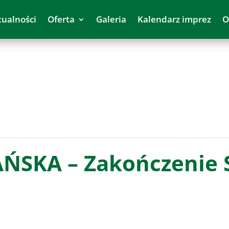
tualności
Oferta
Galeria
Kalendarz imprez
O
ŃSKA – Zakończenie S