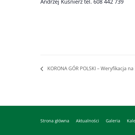
Andrzej Kuśnierz tel. 608 442 739
KORONA GÓR POLSKI – Weryfikacja na
Strona główna
Aktualności
Galeria
Kal