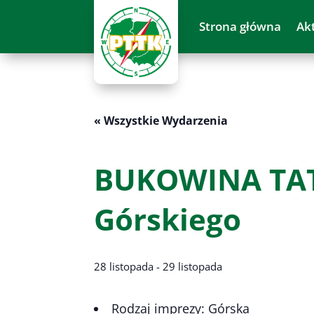
Strona główna
Ak
« Wszystkie Wydarzenia
BUKOWINA TAT
Górskiego
28 listopada
-
29 listopada
Rodzaj imprezy: Górska