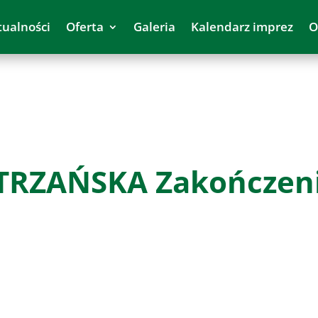
tualności
Oferta
Galeria
Kalendarz imprez
O
RZAŃSKA Zakończeni