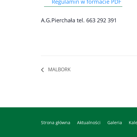
Regulamin w formacie PDF
A.G.Pierchała tel. 663 292 391
MALBORK
Strona główna
Aktualności
Galeria
Kal