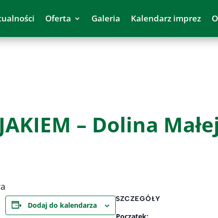
tualności
Oferta
Galeria
Kalendarz imprez
O
AKIEM – Dolina Małe
wa
SZCZEGÓŁY
Dodaj do kalendarza
Początek: