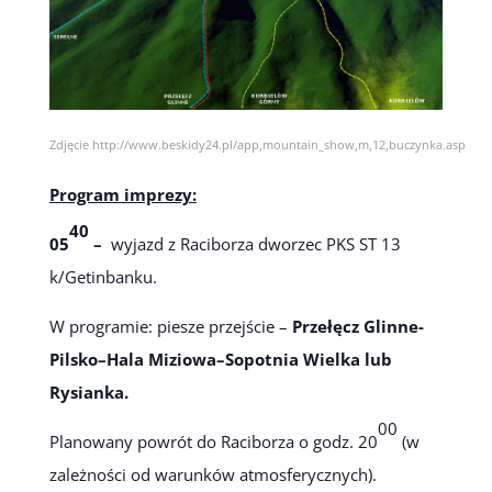
Zdjęcie http://www.beskidy24.pl/app,mountain_show,m,12,buczynka.asp
Program imprezy:
40
05
–
wyjazd z Raciborza dworzec PKS ST 13
k/Getinbanku.
W programie: piesze przejście –
Przełęcz Glinne-
Pilsko–Hala Miziowa–Sopotnia Wielka lub
Rysianka.
00
Planowany powrót do Raciborza o godz. 20
(w
zależności od warunków atmosferycznych).