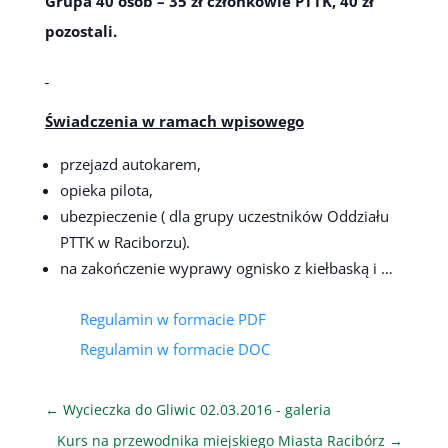
Grupa 40 osób – 35 zł członkowie PTTK, 40 zł
pozostali.
Świadczenia w ramach wpisowego
przejazd autokarem,
opieka pilota,
ubezpieczenie ( dla grupy uczestników Oddziału
PTTK w Raciborzu).
na zakończenie wyprawy ognisko z kiełbaską i …
Regulamin w formacie PDF
Regulamin w formacie DOC
←
Wycieczka do Gliwic 02.03.2016 - galeria
Kurs na przewodnika miejskiego Miasta Racibórz
→