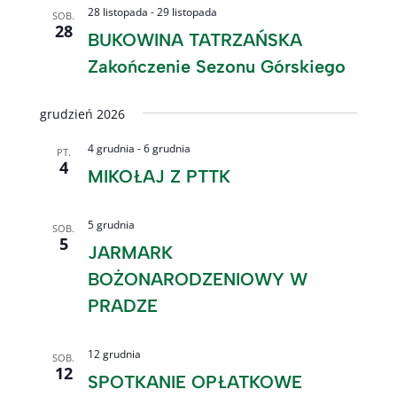
28 listopada
-
29 listopada
SOB.
28
BUKOWINA TATRZAŃSKA
Zakończenie Sezonu Górskiego
grudzień 2026
4 grudnia
-
6 grudnia
PT.
4
MIKOŁAJ Z PTTK
5 grudnia
SOB.
5
JARMARK
BOŻONARODZENIOWY W
PRADZE
12 grudnia
SOB.
12
SPOTKANIE OPŁATKOWE