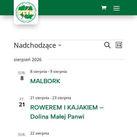
Wydarzenia
Wydarze
Wyda
Nadchodzące
Szukaj
Lista
Wido
Nawigac
Wybierz
nawi
sierpień 2026
po
datę.
wyszuki
8 sierpnia
-
9 sierpnia
SOB.
8
i
MALBORK
widokac
21 sierpnia
-
23 sierpnia
PT.
21
ROWEREM I KAJAKIEM –
Dolina Małej Panwi
22 sierpnia
SOB.