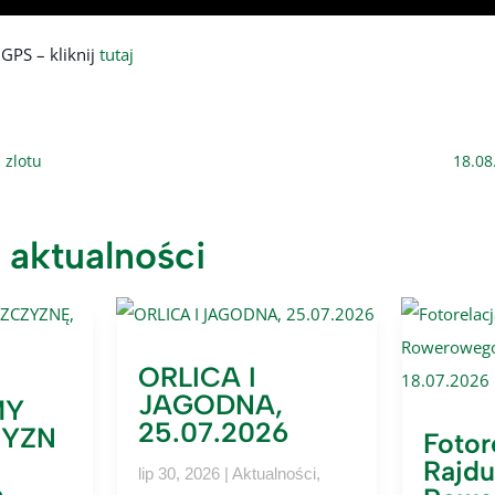
GPS – kliknij
tutaj
 zlotu
18.08
 aktualności
ORLICA I
JAGODNA,
MY
25.07.2026
ZYZN
Fotor
Rajdu
lip 30, 2026
|
Aktualności
,
6