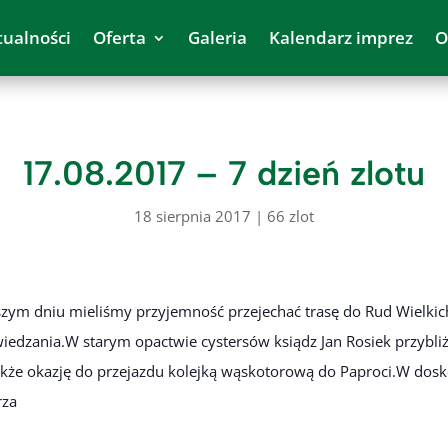
tualności
Oferta
Galeria
Kalendarz imprez
O
17.08.2017 – 7 dzień zlotu
18 sierpnia 2017
|
66 zlot
szym dniu mieliśmy przyjemność przejechać trasę do Rud Wielkich
iedzania.W starym opactwie cystersów ksiądz Jan Rosiek przybliż
także okazję do przejazdu kolejką wąskotorową do Paproci.W do
rza