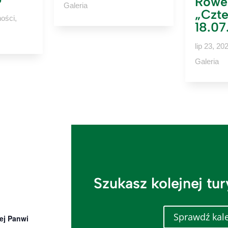
Rowe
Galeria
„Czte
ności
,
18.07
lip 23, 20
Galeria
Szukasz kolejnej tu
Sprawdź kal
ej Panwi