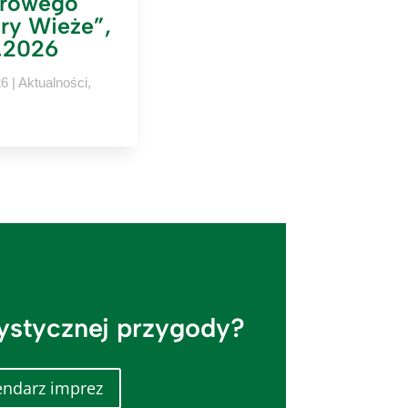
rowego
ry Wieże”,
.2026
26
|
Aktualności
,
rystycznej przygody?
endarz imprez