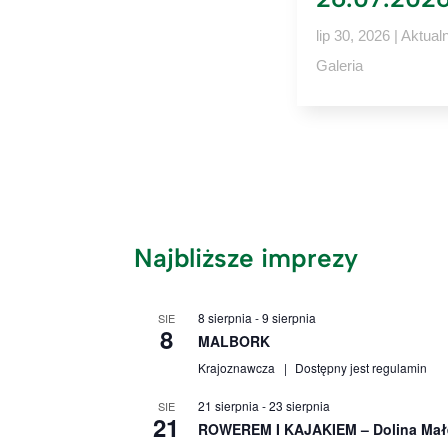
lip 30, 2026
|
Aktual
Galeria
Najbliższe imprezy
8 sierpnia
-
9 sierpnia
SIE
8
MALBORK
Krajoznawcza
Dostępny jest regulamin
21 sierpnia
-
23 sierpnia
SIE
21
ROWEREM I KAJAKIEM – Dolina Mał